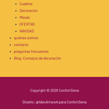
Cuadros
Decoración
Mesas
OFERTAS
NAVIDAD
quiénes somos
contacto
preguntas frecuentes
Blog: Consejos de decoración
Copyright © 2026 ConfortSena
Diseño:
@IdeoArtwork
para ConfortSena